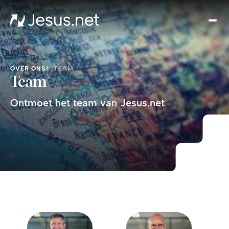
Hom
Ove
ons
Doe
OVER ONS
TEAM
mee
Team
Done
Ontmoet het team van Jesus.net
Cont