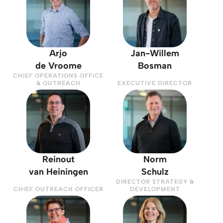
Arjo
Jan-Willem
de Vroome
Bosman
CHIEF OPERATIONS OFFICE
& OUTREACH
EXECUTIVE DIRECTOR
Reinout
Norm
van Heiningen
Schulz
DIRECTOR STRATEGY &
CHIEF OUTREACH OFFICER
DEVELOPMENT