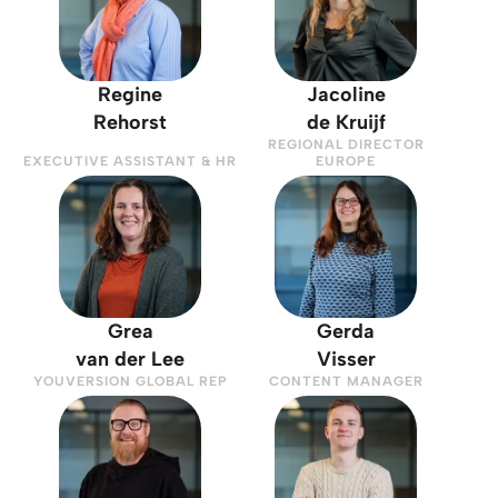
Regine
Jacoline
Rehorst
de Kruijf
REGIONAL DIRECTOR
EXECUTIVE ASSISTANT & HR
EUROPE
Grea
Gerda
van der Lee
Visser
YOUVERSION GLOBAL REP
CONTENT MANAGER