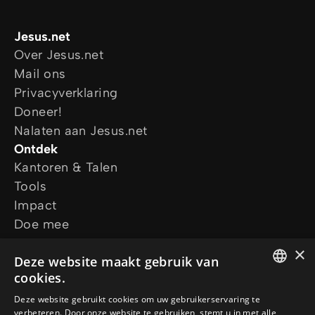
Jesus.net
Over Jesus.net
Mail ons
Privacyverklaring
Doneer!
Nalaten aan Jesus.net
Ontdek
Kantoren & Talen
Tools
Impact
Doe mee
Blijf op de hoogte
×
Deze website maakt gebruik van
Vraag ons
cookies.
Ik wil gebed
ENGLISH
Ik heb een vraag
Deze website gebruikt cookies om uw gebruikerservaring te
verbeteren. Door onze website te gebruiken, stemt u in met alle