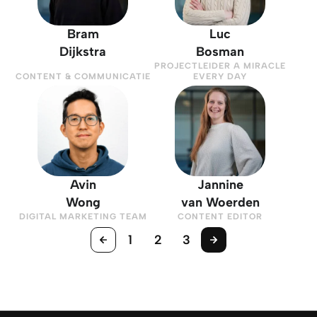
Bram
Luc
Dijkstra
Bosman
PROJECTLEIDER A MIRACLE
CONTENT & COMMUNICATIE
EVERY DAY
Avin
Jannine
Wong
van Woerden
DIGITAL MARKETING TEAM
CONTENT EDITOR
1
2
3