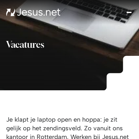
Hom
Ove
ons
Doe
Vacatures
mee
Done
Cont
Je klapt je laptop open en hoppa: je zit
gelijk op het zendingsveld. Zo vanuit ons
kantoor in Rotterdam. Werken bij Jesus.net