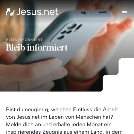
Hom
Übe
uns
Mac
BLEIB INFORMIERT
Bleib informiert
mit
Spe
Kont
Bist du neugierig, welchen Einfluss die Arbeit
von Jesus.net im Leben von Menschen hat?
Melde dich an und erhalte jeden Monat ein
inspirierendes Zeugnis aus einem Land, in dem